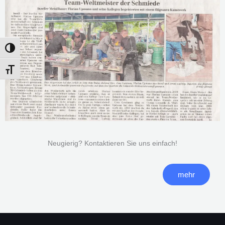
Umschalten auf hohe Kontraste
Schrift vergrößern
Neugierig? Kontaktieren Sie uns einfach!
mehr